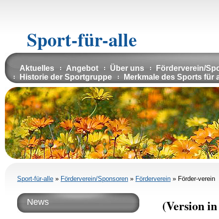
Sport-für-alle
Aktuelles
Angebot
Über uns
Förderverein/Sp
Historie der Sportgruppe
Merkmale des Sports für a
Sport-für-alle
»
Förderverein/Sponsoren
»
Förderverein
»
Förder-verein
News
(Version in