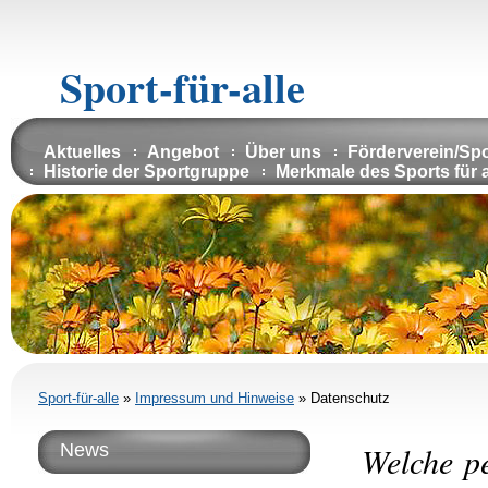
Sport-für-alle
Aktuelles
Angebot
Über uns
Förderverein/Sp
Historie der Sportgruppe
Merkmale des Sports für a
Sport-für-alle
»
Impressum und Hinweise
»
Datenschutz
News
Welche p