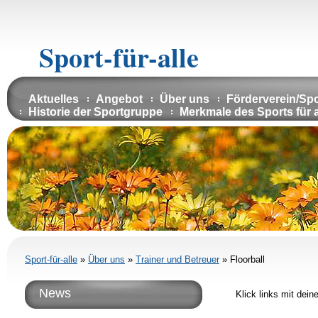
Sport-für-alle
Aktuelles
Angebot
Über uns
Förderverein/Sp
Historie der Sportgruppe
Merkmale des Sports für a
Sport-für-alle
»
Über uns
»
Trainer und Betreuer
»
Floorball
News
Klick links mit dei